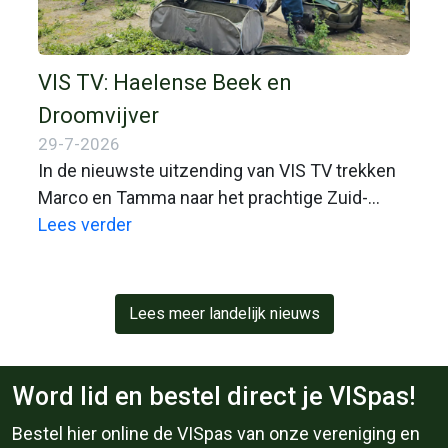
VIS TV: Haelense Beek en
Droomvijver
29-7-2026
In de nieuwste uitzending van VIS TV trekken
Marco en Tamma naar het prachtige Zuid-
Limburg. Daar beleven ze een zeer gevarieerde
Lees verder
visdag met veel actie!
Lees meer landelijk nieuws
Word lid en bestel direct je VISpas!
Bestel hier online de VISpas van onze vereniging en