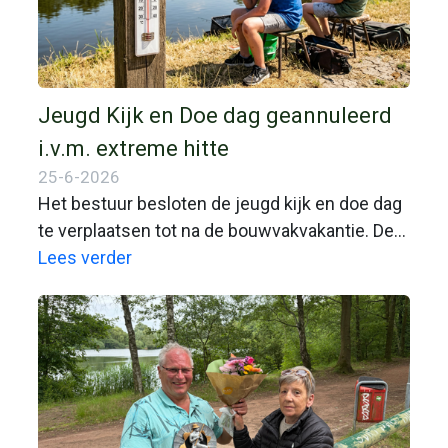
Jeugd Kijk en Doe dag geannuleerd
i.v.m. extreme hitte
25-6-2026
Het bestuur besloten de jeugd kijk en doe dag
te verplaatsen tot na de bouwvakvakantie. De
weersvoorspellingen voor aanstaande
Lees verder
zaterdag zijn inmiddels verder aangescherpt.
Er worden in de middag gevoelstemperaturen
tot boven de 40 graden verwacht.