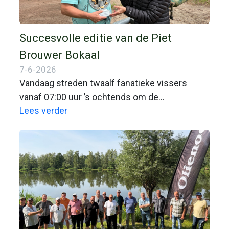
Succesvolle editie van de Piet
Brouwer Bokaal
7-6-2026
Vandaag streden twaalf fanatieke vissers
vanaf 07:00 uur ’s ochtends om de
felbegeerde Piet Brouwer Bokaal. Tijdens deze
Lees verder
intensieve marathonwedstrijd werd er in totaal
bijna 140 kilo vis binnengehaald.