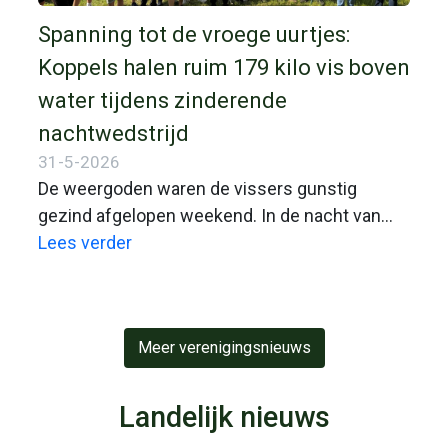
Spanning tot de vroege uurtjes:
Koppels halen ruim 179 kilo vis boven
water tijdens zinderende
nachtwedstrijd
31-5-2026
De weergoden waren de vissers gunstig
gezind afgelopen weekend. In de nacht van
zaterdag 30 mei op zondag 31 mei streken
Lees verder
negen enthousiaste koppels neer aan de
waterkant voor de jaarlijkse nachtwedstrijd.
Met een perfecte nachttemperatuur en een
Meer verenigingsnieuws
bloedstollende ontknoping in de ochtend, werd
het een editie om niet snel te vergeten. In
totaal werd er maar liefst ruim 179 kilo vis
Landelijk nieuws
binnengehaald.